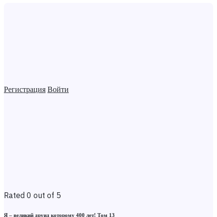
Регистрация
Войти
Rated 0 out of 5
Я – великий друид которому 400 лет! Том 13