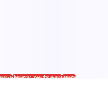
аданцы
Приключенческая фантастика
Триллер