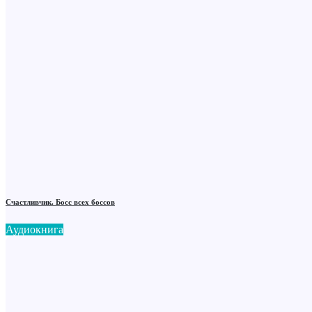
Счастливчик. Босс всех боссов
Аудиокнига