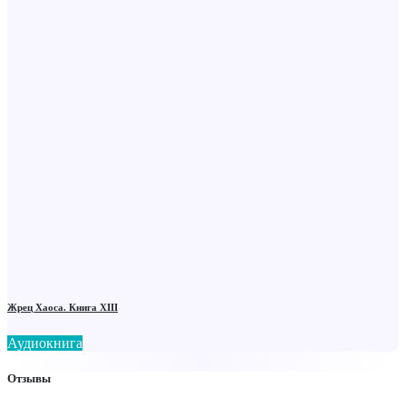
Жрец Хаоса. Книга ХIII
Аудиокнига
Отзывы