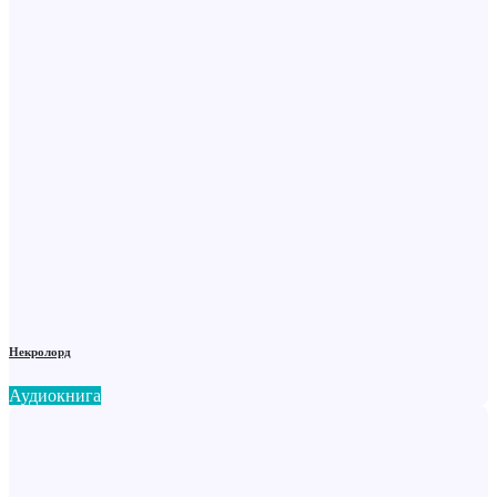
Некролорд
Аудиокнига