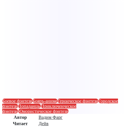
Боевое фэнтези
Бояръ-аниме
Героическое фэнтези
Городское
фэнтези
Попаданцы
Приключенческое
фэнтези
Юмористическое фэнтези
Автор
Вадим Фарг
Читает
Дейв