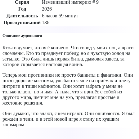
Серия
Изменивший империю
# 9
Год
2026
Длительность
6 часов 59 минут
Прослушиваний
186
Описание аудиокниги
Кто-то думает, что всё кончено. Что город у моих ног, а враги
сломлены. Кто-то празднует победу, но я чувствую холод на
затылке. Это была лишь первая битва, дымовая завеса, за
которой скрывается настоящая война.
Теперь мои противники не просто бандиты и фанатики. Они
носят дорогие костюмы, улыбаются мне на приёмах и плету
интриги в тиши кабинетов. Они хотят забрать у меня не
только власть, но и имя. А тьма, что я принёс с собой из
другого мира, шепчет мне на ухо, предлагая простые и
жестокие решения.
Они думают, что знают, с кем играют. Они ошибаются. Я был
рождён в тени, и в этой новой игре я стану их худшим
кошмаром.