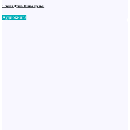
Чёрная Душа. Книга третья.
Аудиокнига