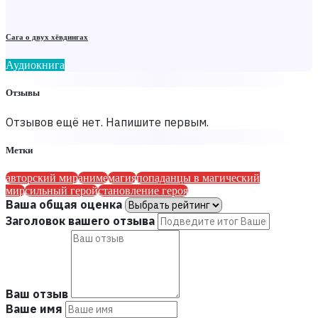
Сага о двух хёвдингах
Аудиокнига
Отзывы
Отзывов ещё нет. Напишите первым.
Метки
авторский мир
аниме
магия
попаданцы в магический
мир
сильный герой
становление героя
Ваша общая оценка
Заголовок вашего отзыва
Ваш отзыв
Ваше имя