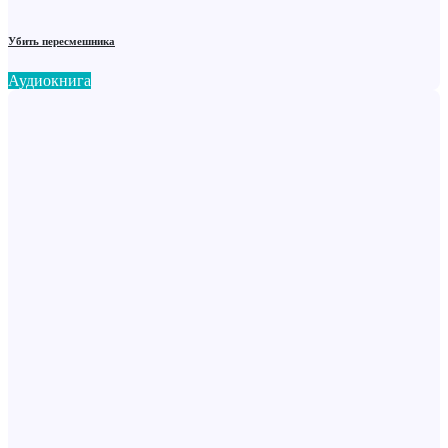
Убить пересмешника
Аудиокнига