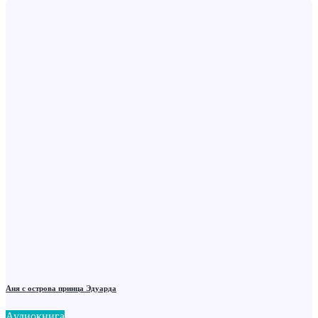
Аня с острова принца Эдуарда
Аудиокнига