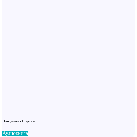
Найди меня Шерхан
Аудиокнига