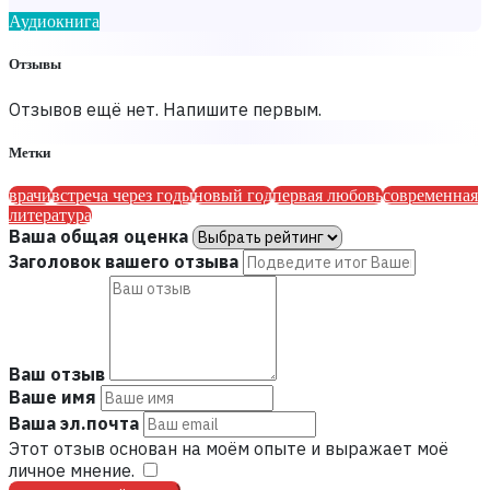
Аудиокнига
Отзывы
Отзывов ещё нет. Напишите первым.
Метки
врачи
встреча через годы
новый год
первая любовь
современная
литература
Ваша общая оценка
Заголовок вашего отзыва
Ваш отзыв
Ваше имя
Ваша эл.почта
Этот отзыв основан на моём опыте и выражает моё
личное мнение.
​