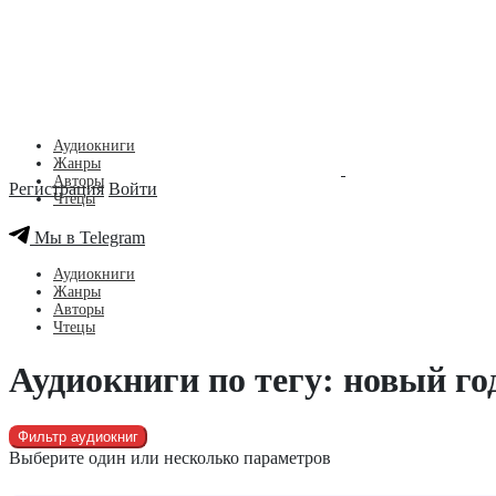
Аудиокниги
Жанры
Авторы
Регистрация
Войти
Чтецы
Мы в Telegram
Аудиокниги
Жанры
Авторы
Чтецы
Аудиокниги по тегу: новый го
Фильтр аудиокниг
Выберите один или несколько параметров