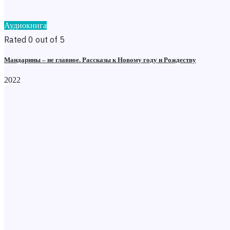
Аудиокнига
Rated 0 out of 5
Мандарины – не главное. Рассказы к Новому году и Рождеству
2022