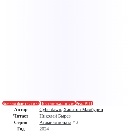
Боевая фантастика
Постапокалипсис
РеалРПГ
Автор
Cyberdawn
,
Харитон Мамбурин
Читает
Николай Бырев
Серия
Атомная лопата
# 3
Год
2024