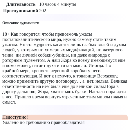
Длительность
10 часов 4 минуты
Прослушиваний
202
Описание аудиокниги
18+ Как говорится: чтобы превозмочь ужасы
постапокалиптического мира, нужно самому стать таким
ужасом. Но эта мудрость касается лишь слабых волей и духом
людей, у которых ни химерных модификаций, ни лазерного
танка, ни личной собаки-убийцы, ни даже андроида с
роторным пулеметом. А наш Жора ко всему имеющемуся еще
и комсомолец, гигант духа и титан мысли. Иногда. По
крайней мере, крепость черепной коробки у него
соответствующая. И вот к нему-то, к товарищу Верхазову,
можно применить другую поговорку… а, нет, нельзя. Великая
ответственность на нем была еще до великой силы.Пора в
дорогу дальнюю, Жора, хватит мять булки. Настала пора идти
в лес. Пришло время вернуть утраченные этим миром пламя и
смысл.
Недоступно!
Удалено по требованию правообладателя