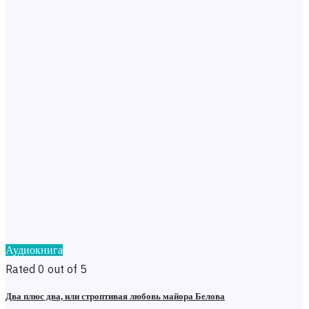
Аудиокнига
Rated 0 out of 5
Два плюс два, или строптивая любовь майора Белова