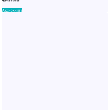
Честное слово
Аудиокнига