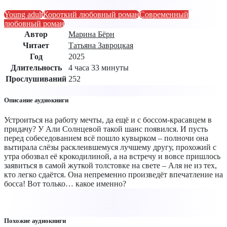
Young adult
Короткий любовный роман
Современный
любовный роман
Автор
Марина Бёрн
Читает
Татьяна Завроцкая
Год
2025
Длительность
4 часа 33 минуты
Прослушиваний
252
Описание аудиокниги
Устроиться на работу мечты, да ещё и с боссом-красавцем в
придачу? У Али Солнцевой такой шанс появился. И пусть
перед собеседованием всё пошло кувырком – полночи она
вытирала слёзы расклеившемуся лучшему другу, прохожий с
утра обозвал её крокодилиной, а на встречу и вовсе пришлось
заявиться в самой жуткой толстовке на свете – Аля не из тех,
кто легко сдаётся. Она непременно произведёт впечатление на
босса! Вот только… какое именно?
Похожие аудиокниги