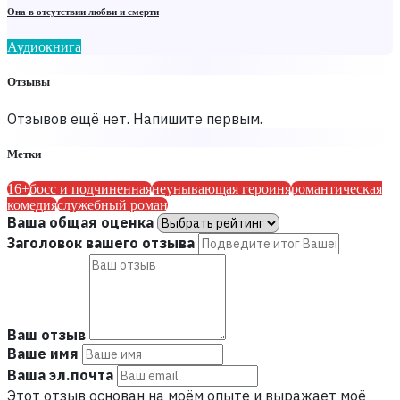
Она в отсутствии любви и смерти
Аудиокнига
Отзывы
Отзывов ещё нет. Напишите первым.
Метки
16+
босс и подчиненная
неунывающая героиня
романтическая
комедия
служебный роман
Ваша общая оценка
Заголовок вашего отзыва
Ваш отзыв
Ваше имя
Ваша эл.почта
Этот отзыв основан на моём опыте и выражает моё