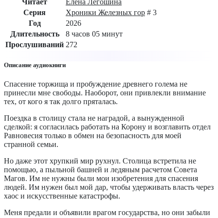
Читает
Елена Легошина
Серия
Хроники Железных гор
# 3
Год
2026
Длительность
8 часов 05 минут
Прослушиваний
272
Описание аудиокниги
Спасение торжища и пробуждение древнего голема не
принесли мне свободы. Наоборот, они привлекли внимание
тех, от кого я так долго пряталась.
Поездка в столицу стала не наградой, а вынужденной
сделкой: я согласилась работать на Корону и возглавить отдел
Равновесия только в обмен на безопасность для моей
странной семьи.
Но даже этот хрупкий мир рухнул. Столица встретила не
помощью, а пыльной башней и ледяным расчетом Совета
Магов. Им не нужны были мои изобретения для спасения
людей. Им нужен был мой дар, чтобы удерживать власть через
хаос и искусственные катастрофы.
Меня предали и объявили врагом государства, но они забыли