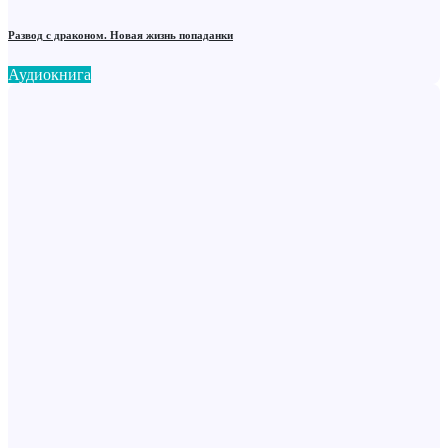
Развод с драконом. Новая жизнь попаданки
Аудиокнига