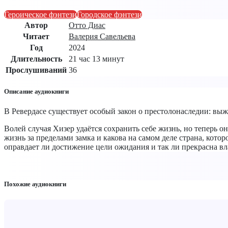
Героическое фэнтези
Городское фэнтези
Автор
Отто Диас
Читает
Валерия Савельева
Год
2024
Длительность
21 час 13 минут
Прослушиваний
36
Описание аудиокниги
В Ревердасе существует особый закон о престолонаследии: выжи
Волей случая Хизер удаётся сохранить себе жизнь, но теперь он
жизнь за пределами замка и какова на самом деле страна, котор
оправдает ли достижение цели ожидания и так ли прекрасна вла
Похожие аудиокниги