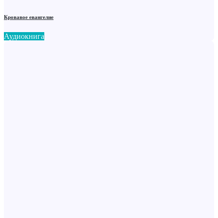
Кровавое евангелие
Аудиокнига