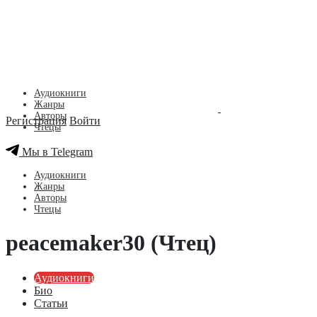
Аудиокниги
Жанры
Авторы
Регистрация
Войти
Чтецы
Мы в Telegram
Аудиокниги
Жанры
Авторы
Чтецы
peacemaker30 (Чтец)
Аудиокниги
Био
Статьи