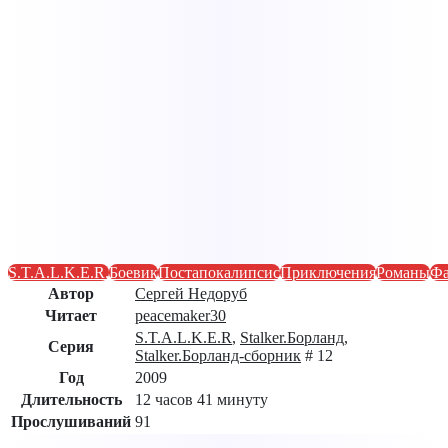
S.T.A.L.K.E.R.
Боевик
Постапокалипсис
Приключения
Романы
Фа
Автор
Сергей Недоруб
Читает
peacemaker30
S.T.A.L.K.E.R
,
Stalker.Борланд
,
Серия
Stalker.Борланд-сборник
# 12
Год
2009
Длительность
12 часов 41 минуту
Прослушиваний
91