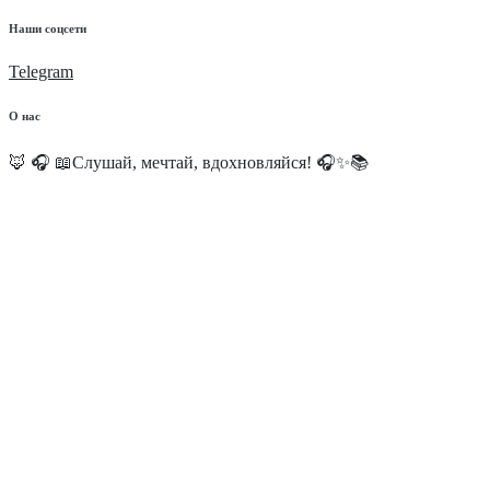
Наши соцсети
Telegram
О нас
🦊 🎧 📖Слушай, мечтай, вдохновляйся! 🎧✨📚