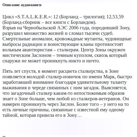
Описание аудиокниги
Цикл «S.T.A.L.K.E.R.»: 12 (Борланд – трилогия); 12,53,59
(Борланд-сборник – все книги с Борландом).
Взрыв на Чернобыльской АЭС 2006 года, породивший Зону,
разрушил множество жизней и сломал тысячи судеб.
Смертельные аномалии, кровожадные мутанты, чудовищные
выбросы радиации и воинствующие кланы противостоят
вольным авантюристам – сталкерам. Центр Зоны окружен
мистическим Заслоном – темным куполом, сквозь который
снаружи не может проникнуть никто и ничто.
Пять лет спустя, в момент расцвета сталкерства, в Зоне
появляется молодой сталкер-новичок по имени Марк, быстро
заработавший внимание благодаря удивительному таланту
выживания и череде связанных с ним загадок. Выясняется,
что загадочный сталкер каким-то непостижимым образом
знает о Зоне больше, чем любой из сталкеров-ветеранов. Он
намерен проникнуть через Заслон. Более того – у него на то
есть личные причины, связанные с известной ему одному
тайной, которая привела его в Зону…