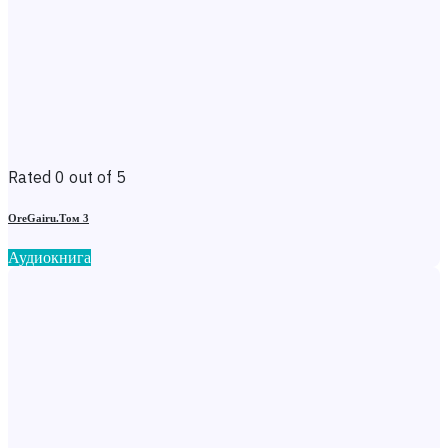
Rated 0 out of 5
OreGairu.Том 3
Аудиокнига