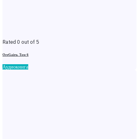
Rated 0 out of 5
OreGairu. Том 6
Аудиокнига