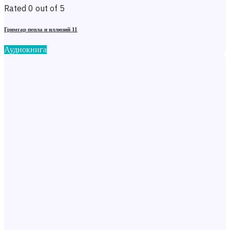
Rated 0 out of 5
Гримгар пепла и иллюзий 11
Аудиокнига