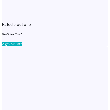
Rated 0 out of 5
OreGairu. Том 5
Аудиокнига