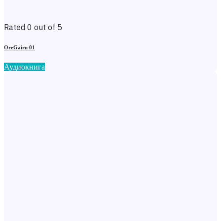
Rated 0 out of 5
OreGairu 01
Аудиокнига