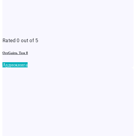
Rated 0 out of 5
OreGairu. Том 8
Аудиокнига