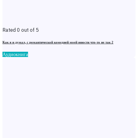
Rated 0 out of 5
Как я и думал, с романтической комедией моей юности что-то не так 2
Аудиокнига