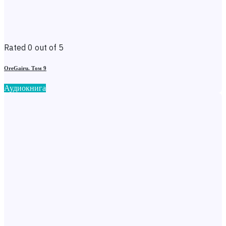
Rated 0 out of 5
OreGairu. Том 9
Аудиокнига