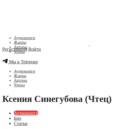
Аудиокниги
Жанры
Авторы
Регистрация
Войти
Чтецы
Мы в Telegram
Аудиокниги
Жанры
Авторы
Чтецы
Ксения Синегубова (Чтец)
Аудиокниги
Био
Статьи