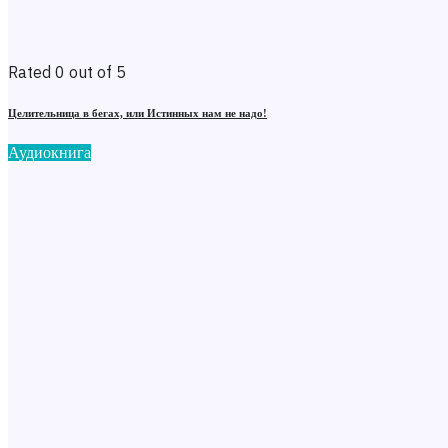
Rated 0 out of 5
Целительница в бегах, или Истинных нам не надо!
Аудиокнига