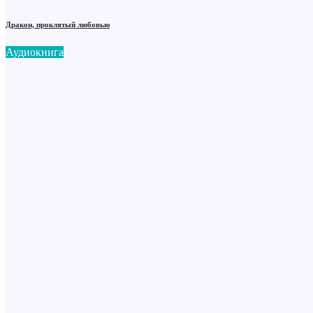
Дракон, проклятый любовью
Аудиокнига