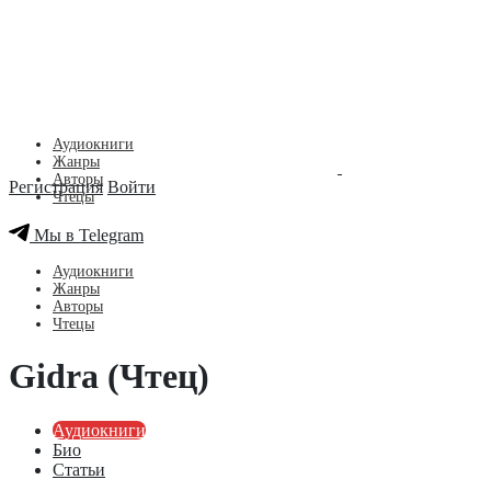
Аудиокниги
Жанры
Авторы
Регистрация
Войти
Чтецы
Мы в Telegram
Аудиокниги
Жанры
Авторы
Чтецы
Gidra (Чтец)
Аудиокниги
Био
Статьи