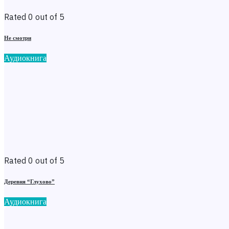
Rated 0 out of 5
Не смотри
Аудиокнига
Rated 0 out of 5
Деревня “Глухово”
Аудиокнига