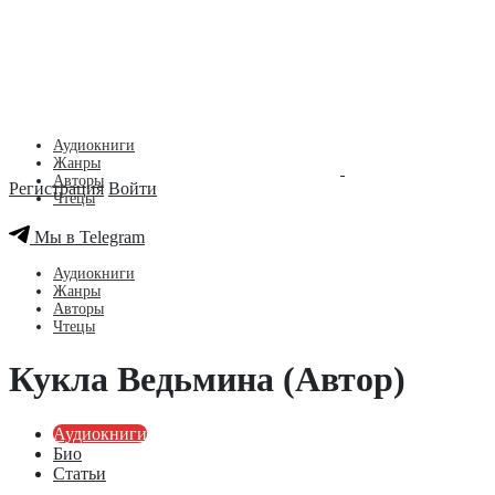
Аудиокниги
Жанры
Авторы
Регистрация
Войти
Чтецы
Мы в Telegram
Аудиокниги
Жанры
Авторы
Чтецы
Кукла Ведьмина (Автор)
Аудиокниги
Био
Статьи