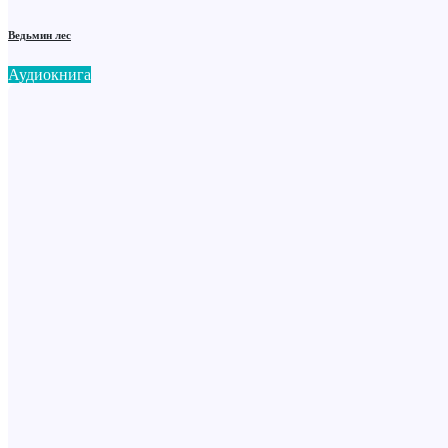
Ведьмин лес
Аудиокнига