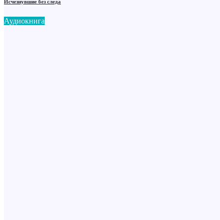
Исчезнувшие без следа
Аудиокнига