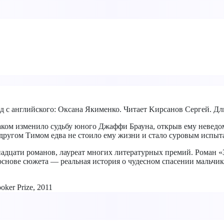
д с английского: Оксана Якименко. Читает Kирсанов Сергей. Дли
аком изменило судьбу юного Джаффи Брауна, открыв ему невед
другом Тимом едва не стоило ему жизни и стало суровым испыт
надцати романов, лауреат многих литературных премий. Роман 
 В основе сюжета — реальная история о чудесном спасении мальчи
ker Prize, 2011