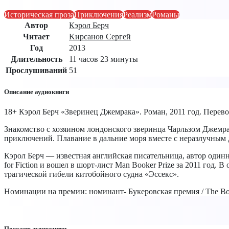
Историческая проза
Приключения
Реализм
Романы
Автор
Кэрол Берч
Читает
Kирсанов Сергей
Год
2013
Длительность
11 часов 23 минуты
Прослушиваний
51
Описание аудиокниги
18+ Кэрол Берч «Зверинец Джемрака». Роман, 2011 год. Перево
Знакомство с хозяином лондонского зверинца Чарльзом Джемр
приключений. Плавание в дальние моря вместе с неразлучным 
Кэрол Берч — известная английская писательница, автор один
for Fiction и вошел в шорт-лист Man Booker Prize за 2011 год.
трагической гибели китобойного судна «Эссекс».
Номинации на премии: номинант- Букеровская премия / The Boo
Похожие аудиокниги