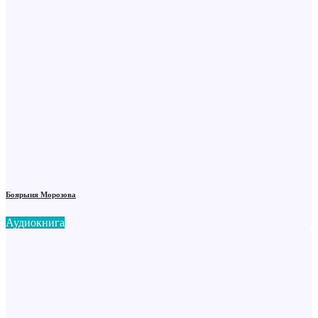
Боярыня Морозова
Аудиокнига