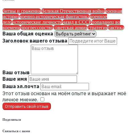
битвы и сражения
Великая Отечественная война
военная
история
военно-историческая фантастика
военное
дело
исторические личности
назад в СССР
попаданец во
времени
прогрессорство
советская армия
стратегия
тактика
Ваша общая оценка
Заголовок вашего отзыва
Ваш отзыв
Ваше имя
Ваша эл.почта
Этот отзыв основан на моём опыте и выражает моё
личное мнение.
​
Отправить свой отзыв
Поделиться
Связаться с нами