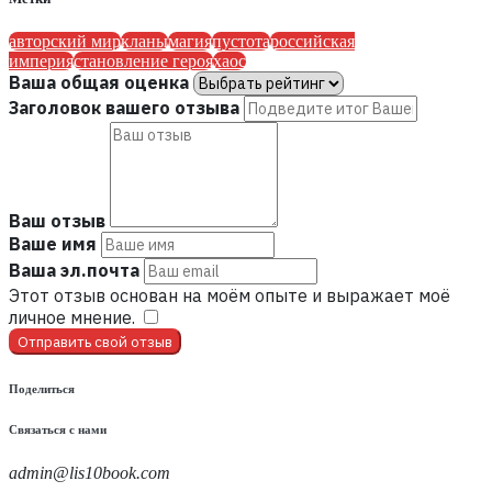
авторский мир
кланы
магия
пустота
российская
империя
становление героя
хаос
Ваша общая оценка
Заголовок вашего отзыва
Ваш отзыв
Ваше имя
Ваша эл.почта
Этот отзыв основан на моём опыте и выражает моё
личное мнение.
​
Отправить свой отзыв
Поделиться
Связаться с нами
admin@lis10book.com