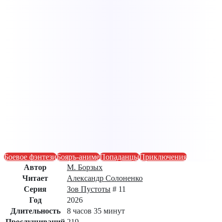
Боевое фэнтези
Бояръ-аниме
Попаданцы
Приключения
Автор
М. Борзых
Читает
Александр Солоненко
Серия
Зов Пустоты
# 11
Год
2026
Длительность
8 часов 35 минут
Прослушиваний
219