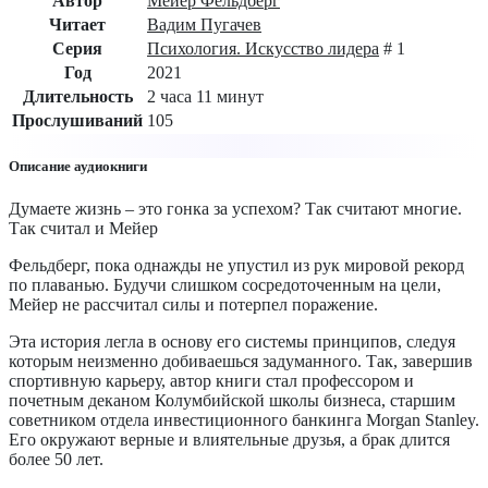
Автор
Мейер Фельдберг
Читает
Вадим Пугачев
Серия
Психология. Искусство лидера
# 1
Год
2021
Длительность
2 часа 11 минут
Прослушиваний
105
Описание аудиокниги
Думаете жизнь – это гонка за успехом? Так считают многие.
Так считал и Мейер
Фельдберг, пока однажды не упустил из рук мировой рекорд
по плаванью. Будучи слишком сосредоточенным на цели,
Мейер не рассчитал силы и потерпел поражение.
Эта история легла в основу его системы принципов, следуя
которым неизменно добиваешься задуманного. Так, завершив
спортивную карьеру, автор книги стал профессором и
почетным деканом Колумбийской школы бизнеса, старшим
советником отдела инвестиционного банкинга Morgan Stanley.
Его окружают верные и влиятельные друзья, а брак длится
более 50 лет.