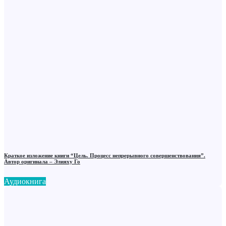
Краткое изложение книги “Цель. Процесс непрерывного совершенствования”.
Автор оригинала ‒ Элияху Го
Аудиокнига