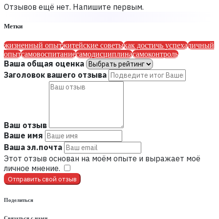
Отзывов ещё нет. Напишите первым.
Метки
жизненный опыт
житейские советы
как достичь успеха
личный
опыт
самовоспитание
самодисциплина
самоконтроль
Ваша общая оценка
Заголовок вашего отзыва
Ваш отзыв
Ваше имя
Ваша эл.почта
Этот отзыв основан на моём опыте и выражает моё
личное мнение.
​
Отправить свой отзыв
Поделиться
Связаться с нами