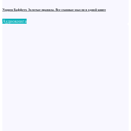
Уоррен Баффетт. Золотые правила. Все главные мысли в одной книге
Аудиокнига