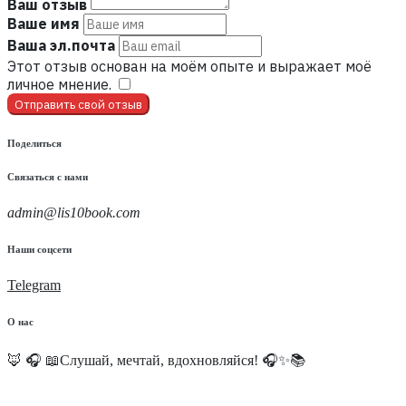
Ваш отзыв
Ваше имя
Ваша эл.почта
Этот отзыв основан на моём опыте и выражает моё
личное мнение.
​
Отправить свой отзыв
Поделиться
Связаться с нами
admin@lis10book.com
Наши соцсети
Telegram
О нас
🦊 🎧 📖Слушай, мечтай, вдохновляйся! 🎧✨📚