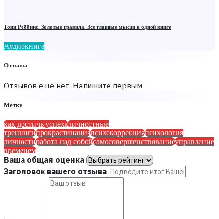
Тони Роббинс. Золотые правила. Все главные мысли в одной книге
Аудиокнига
Отзывы
Отзывов ещё нет. Напишите первым.
Метки
как достичь успеха
личностные
тренинги
прокрастинация
психокоррекция
психология
личности
работа над собой
самосовершенствование
управление
временем
Ваша общая оценка
Заголовок вашего отзыва