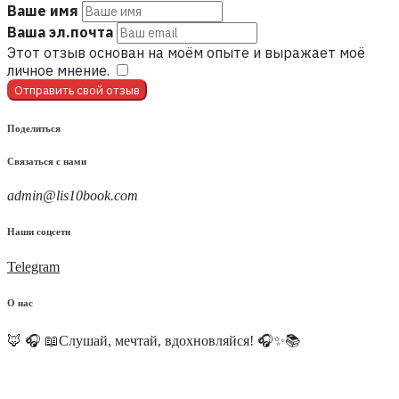
Ваше имя
Ваша эл.почта
Этот отзыв основан на моём опыте и выражает моё
личное мнение.
​
Отправить свой отзыв
Поделиться
Связаться с нами
admin@lis10book.com
Наши соцсети
Telegram
О нас
🦊 🎧 📖Слушай, мечтай, вдохновляйся! 🎧✨📚