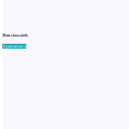
Меня украл шейх
Аудиокнига