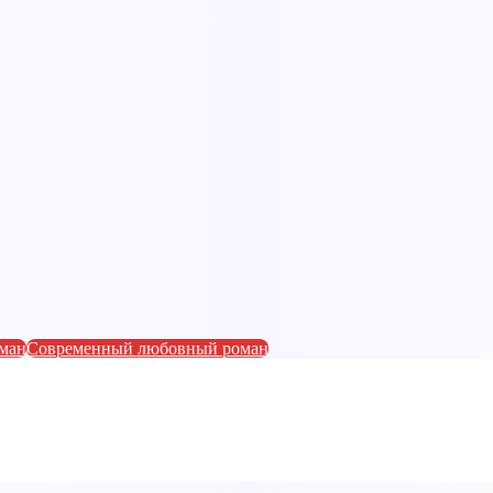
ман
Современный любовный роман