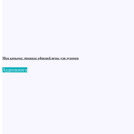
Моя карьера: правила офисной игры для зумеров
Аудиокнига