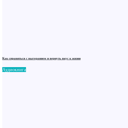
Как справиться с выгоранием и вернуть вкус к жизни
Аудиокнига