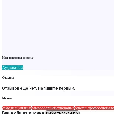
Мозг и нервная система
Аудиокнига
Отзывы
Отзывов ещё нет. Напишите первым.
Метки
самодисциплина
самосовершенствование
советы профессионал
Ваша общая оценка