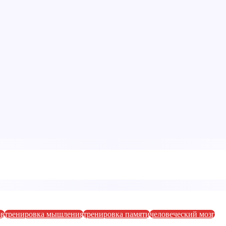
ов
тренировка мышления
тренировка памяти
человеческий мозг