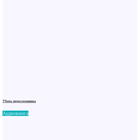
Убить пересмешника
Аудиокнига