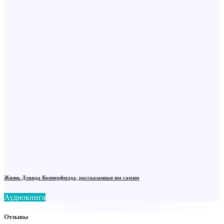
Жизнь Дэвида Копперфилда, рассказанная им самим
Аудиокнига
Отзывы