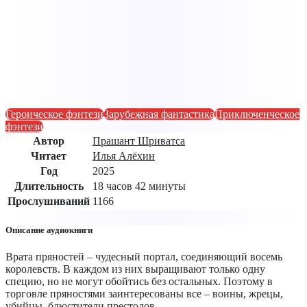
Героическое фэнтези
Зарубежная фантастика
Приключенческое
фэнтези
Автор
Прашант Шриватса
Читает
Илья Алёхин
Год
2025
Длительность
18 часов 42 минуты
Прослушиваний
1166
Описание аудиокниги
Врата пряностей – чудесный портал, соединяющий восемь
королевств. В каждом из них выращивают только одну
специю, но не могут обойтись без остальных. Поэтому в
торговле пряностями заинтересованы все – воины, жрецы,
убийцы, блюстители престолов…