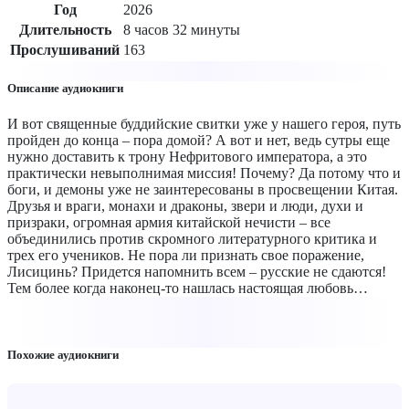
Год
2026
Длительность
8 часов 32 минуты
Прослушиваний
163
Описание аудиокниги
И вот священные буддийские свитки уже у нашего героя, путь
пройден до конца – пора домой? А вот и нет, ведь сутры еще
нужно доставить к трону Нефритового императора, а это
практически невыполнимая миссия! Почему? Да потому что и
боги, и демоны уже не заинтересованы в просвещении Китая.
Друзья и враги, монахи и драконы, звери и люди, духи и
призраки, огромная армия китайской нечисти – все
объединились против скромного литературного критика и
трех его учеников. Не пора ли признать свое поражение,
Лисицинь? Придется напомнить всем – русские не сдаются!
Тем более когда наконец-то нашлась настоящая любовь…
Похожие аудиокниги