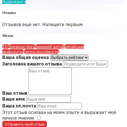
Аудиокнига
Отзывы
Отзывов ещё нет. Напишите первым.
Метки
18+
древние боги
древний китай
китайская
мифология
сверхспособности
Ваша общая оценка
Заголовок вашего отзыва
Ваш отзыв
Ваше имя
Ваша эл.почта
Этот отзыв основан на моём опыте и выражает моё
личное мнение.
​
Отправить свой отзыв