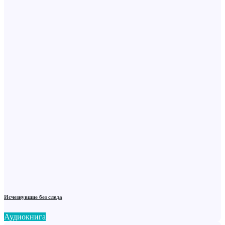
Исчезнувшие без следа
Аудиокнига