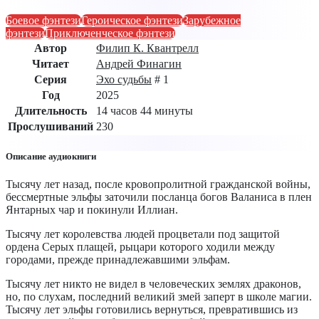
Боевое фэнтези
Героическое фэнтези
Зарубежное
фэнтези
Приключенческое фэнтези
Автор
Филип К. Квантрелл
Читает
Андрей Финагин
Серия
Эхо судьбы
# 1
Год
2025
Длительность
14 часов 44 минуты
Прослушиваний
230
Описание аудиокниги
Тысячу лет назад, после кровопролитной гражданской войны,
бессмертные эльфы заточили посланца богов Валаниса в плен
Янтарных чар и покинули Иллиан.
Тысячу лет королевства людей процветали под защитой
ордена Серых плащей, рыцари которого ходили между
городами, прежде принадлежавшими эльфам.
Тысячу лет никто не видел в человеческих землях драконов,
но, по слухам, последний великий змей заперт в школе магии.
Тысячу лет эльфы готовились вернуться, превратившись из