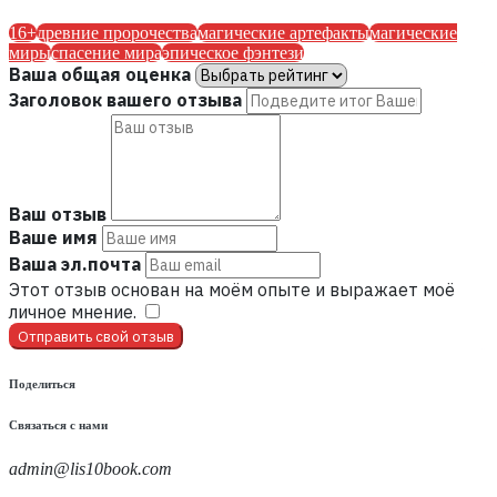
16+
древние пророчества
магические артефакты
магические
миры
спасение мира
эпическое фэнтези
Ваша общая оценка
Заголовок вашего отзыва
Ваш отзыв
Ваше имя
Ваша эл.почта
Этот отзыв основан на моём опыте и выражает моё
личное мнение.
​
Отправить свой отзыв
Поделиться
Связаться с нами
admin@lis10book.com