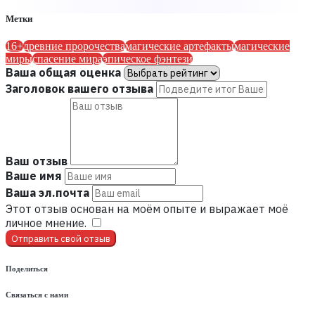
Метки
16+
древние пророчества
магические артефакты
магические
миры
спасение мира
эпическое фэнтези
Ваша общая оценка
Заголовок вашего отзыва
Ваш отзыв
Ваше имя
Ваша эл.почта
Этот отзыв основан на моём опыте и выражает моё
личное мнение.
​
Отправить свой отзыв
Поделиться
Связаться с нами