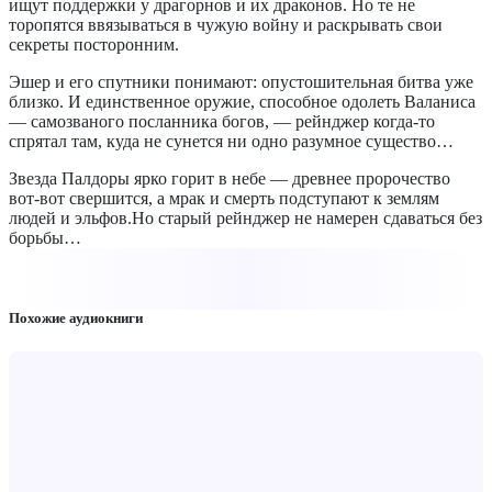
ищут поддержки у драгорнов и их драконов. Но те не
торопятся ввязываться в чужую войну и раскрывать свои
секреты посторонним.
Эшер и его спутники понимают: опустошительная битва уже
близко. И единственное оружие, способное одолеть Валаниса
— самозваного посланника богов, — рейнджер когда-то
спрятал там, куда не сунется ни одно разумное существо…
Звезда Палдоры ярко горит в небе — древнее пророчество
вот-вот свершится, а мрак и смерть подступают к землям
людей и эльфов.Но старый рейнджер не намерен сдаваться без
борьбы…
Похожие аудиокниги