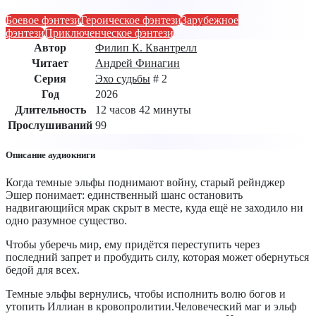
Боевое фэнтези
Героическое фэнтези
Зарубежное
фэнтези
Приключенческое фэнтези
Автор
Филип К. Квантрелл
Читает
Андрей Финагин
Серия
Эхо судьбы
# 2
Год
2026
Длительность
12 часов 42 минуты
Прослушиваний
99
Описание аудиокниги
Когда темные эльфы поднимают войну, старый рейнджер
Эшер понимает: единственный шанс остановить
надвигающийся мрак скрыт в месте, куда ещё не заходило ни
одно разумное существо.
Чтобы уберечь мир, ему придётся переступить через
последний запрет и пробудить силу, которая может обернуться
бедой для всех.
Темные эльфы вернулись, чтобы исполнить волю богов и
утопить Иллиан в кровопролитии.Человеческий маг и эльф