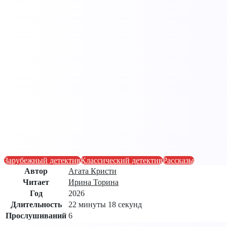
Зарубежный детектив
Классический детектив
Рассказы
Автор
Агата Кристи
Читает
Ирина Торина
Год
2026
Длительность
22 минуты 18 секунд
Прослушиваний
6