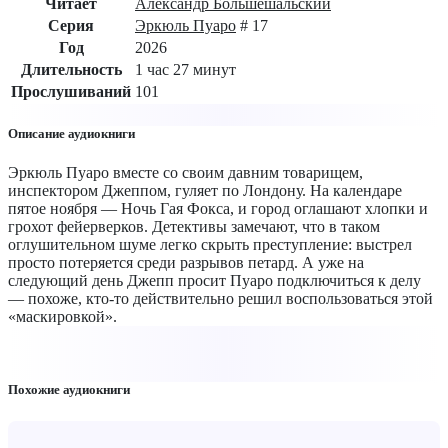
Читает
Александр Большешальский
Серия
Эркюль Пуаро
# 17
Год
2026
Длительность
1 час 27 минут
Прослушиваний
101
Описание аудиокниги
Эркюль Пуаро вместе со своим давним товарищем,
инспектором Джеппом, гуляет по Лондону. На календаре
пятое ноября — Ночь Гая Фокса, и город оглашают хлопки и
грохот фейерверков. Детективы замечают, что в таком
оглушительном шуме легко скрыть преступление: выстрел
просто потеряется среди разрывов петард. А уже на
следующий день Джепп просит Пуаро подключиться к делу
— похоже, кто-то действительно решил воспользоваться этой
«маскировкой».
Похожие аудиокниги