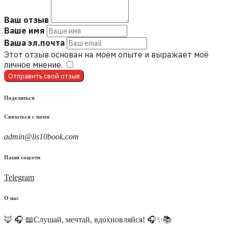
Ваш отзыв
Ваше имя
Ваша эл.почта
Этот отзыв основан на моём опыте и выражает моё
личное мнение.
​
Отправить свой отзыв
Поделиться
Связаться с нами
admin@lis10book.com
Наши соцсети
Telegram
О нас
🦊 🎧 📖Слушай, мечтай, вдохновляйся! 🎧✨📚