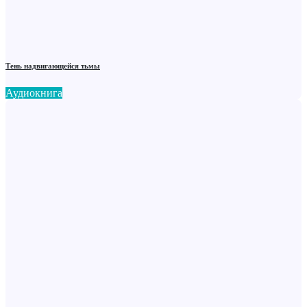
Тень надвигающейся тьмы
Аудиокнига