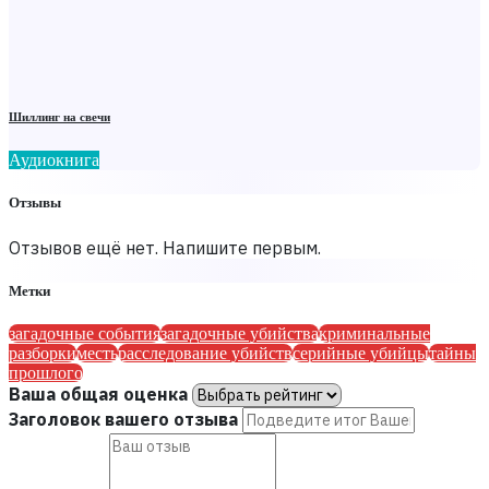
Шиллинг на свечи
Аудиокнига
Отзывы
Отзывов ещё нет. Напишите первым.
Метки
загадочные события
загадочные убийства
криминальные
разборки
месть
расследование убийств
серийные убийцы
тайны
прошлого
Ваша общая оценка
Заголовок вашего отзыва