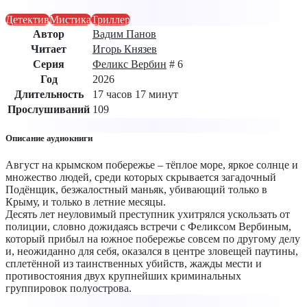
Детектив
Мистика
Триллер
Автор
Вадим Панов
Читает
Игорь Князев
Серия
Феликс Вербин
# 6
Год
2026
Длительность
17 часов 17 минут
Прослушиваний
109
Описание аудиокниги
Август на крымском побережье – тёплое море, яркое солнце и
множество людей, среди которых скрывается загадочный
Подёнщик, безжалостный маньяк, убивающий только в
Крыму, и только в летние месяцы.
Десять лет неуловимый преступник ухитрялся ускользать от
полиции, словно дожидаясь встречи с Феликсом Вербиным,
который прибыл на южное побережье совсем по другому делу
и, неожиданно для себя, оказался в центре зловещей паутины,
сплетённой из таинственных убийств, жажды мести и
противостояния двух крупнейших криминальных
группировок полуострова.