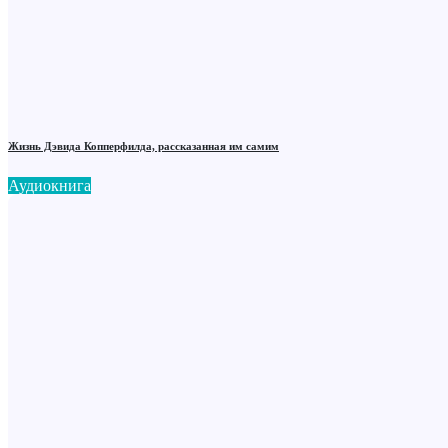
Жизнь Дэвида Копперфилда, рассказанная им самим
Аудиокнига