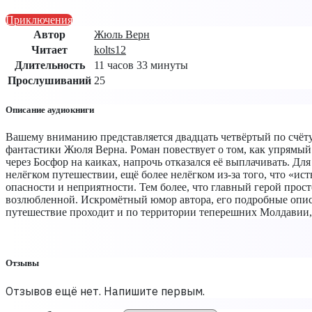
Приключения
Автор
Жюль Верн
Читает
kolts12
Длительность
11 часов 33 минуты
Прослушиваний
25
Описание аудиокниги
Вашему вниманию представляется двадцать четвёртый по счёт
фантастики Жюля Верна. Роман повествует о том, как упрямый
через Босфор на каиках, напрочь отказался её выплачивать. Для
нелёгком путешествии, ещё более нелёгком из-за того, что «и
опасности и неприятности. Тем более, что главный герой прос
возлюбленной. Искромётный юмор автора, его подробные описан
путешествие проходит и по территории теперешних Молдавии, Ук
Отзывы
Отзывов ещё нет. Напишите первым.