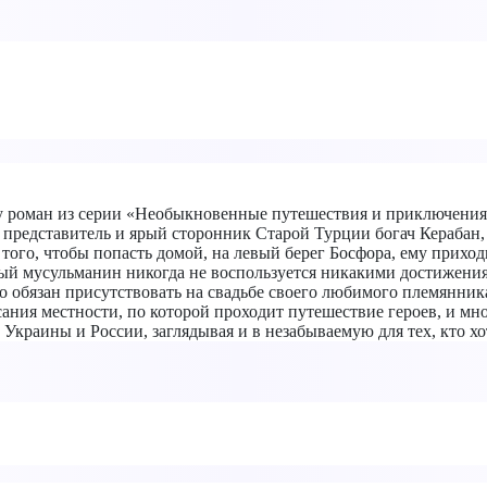
у роман из серии «Необыкновенные путешествия и приключения»
 представитель и ярый сторонник Старой Турции богач Керабан
 того, чтобы попасть домой, на левый берег Босфора, ему приход
стый мусульманин никогда не воспользуется никакими достижени
то обязан присутствовать на свадьбе своего любимого племянник
ия местности, по которой проходит путешествие героев, и много
раины и России, заглядывая и в незабываемую для тех, кто хоть