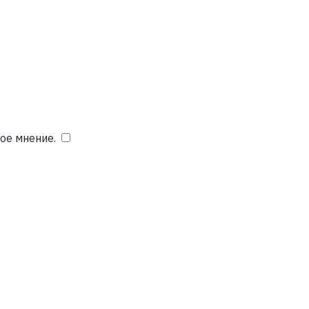
ое мнение.
​