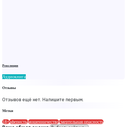
Революция
Аудиокнига
Отзывы
Отзывов ещё нет. Напишите первым.
Метки
18+
аферисты
мошенничество
смертельная опасность