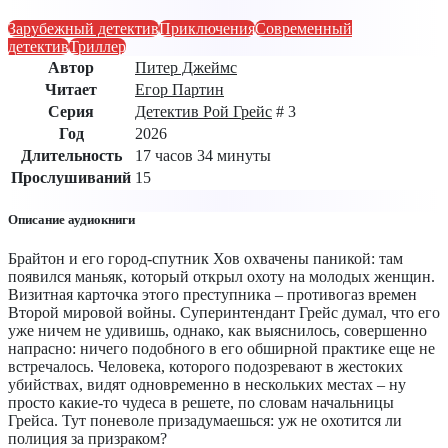
Зарубежный детектив
Приключения
Современный
детектив
Триллер
Автор
Питер Джеймс
Читает
Егор Партин
Серия
Детектив Рой Грейс
# 3
Год
2026
Длительность
17 часов 34 минуты
Прослушиваний
15
Описание аудиокниги
Брайтон и его город-спутник Хов охвачены паникой: там
появился маньяк, который открыл охоту на молодых женщин.
Визитная карточка этого преступника – противогаз времен
Второй мировой войны. Суперинтендант Грейс думал, что его
уже ничем не удивишь, однако, как выяснилось, совершенно
напрасно: ничего подобного в его обширной практике еще не
встречалось. Человека, которого подозревают в жестоких
убийствах, видят одновременно в нескольких местах – ну
просто какие-то чудеса в решете, по словам начальницы
Грейса. Тут поневоле призадумаешься: уж не охотится ли
полиция за призраком?