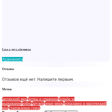
Сага о двух хёвдингах
Аудиокнига
Отзывы
Отзывов ещё нет. Напишите первым.
Метки
авторский мир
битвы и сражения
борьба за
выживание
война
дружба
иные миры
попаданец в магический
мир
становление героя