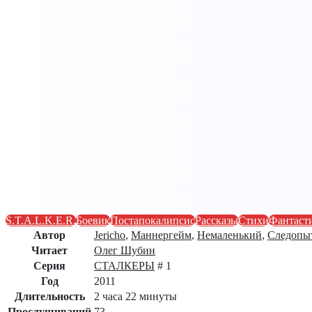
S.T.A.L.K.E.R.
Боевик
Постапокалипсис
Рассказы
Стихи
Фантаст
Автор
Jericho
,
Маннергейм
,
Немаленький
,
Следопы
Читает
Олег Шубин
Серия
СТАЛКЕРЫ
# 1
Год
2011
Длительность
2 часа 22 минуты
Прослушиваний
73