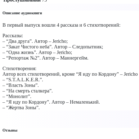
Описание аудиокниги
В первый выпуск вошли 4 рассказа и 6 стихотворений:
Рассказы:
– “Два друга”. Автор – Jericho;
– “Закат Чистого неба”. Автор – Следопытник;
– “Одна жизнь”. Автор – Jericho;
– “Репортаж №2”. Автор – Маннергейм.
Стихотворения:
Автор всех стихотворений, кроме “Я иду по Кордону” – Jericho
– “S.T.A.L.K.E.R.”.
– “Власть Зоны”.
– “На смерть сталкера”.
– “Монолит”.
– “Я иду по Кордону”. Автор – Немаленький.
– “Жертва Зоны”.
Отзывы