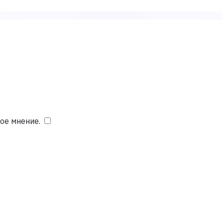
ое мнение.
​