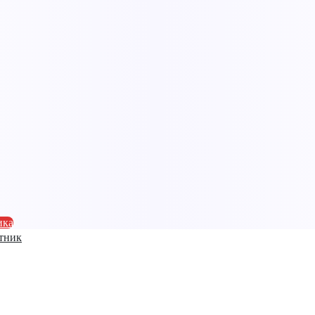
ика
тник