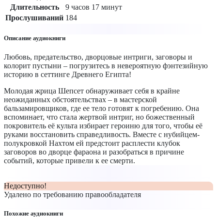
Длительность
9 часов 17 минут
Прослушиваний
184
Описание аудиокниги
Любовь, предательство, дворцовые интриги, заговоры и
колорит пустыни – погрузитесь в невероятную фэнтезийную
историю в сеттинге Древнего Египта!
Молодая жрица Шепсет обнаруживает себя в крайне
неожиданных обстоятельствах – в мастерской
бальзамировщиков, где ее тело готовят к погребению. Она
вспоминает, что стала жертвой интриг, но божественный
покровитель её культа избирает героиню для того, чтобы её
руками восстановить справедливость. Вместе с нубийцем-
полукровкой Нахтом ей предстоит расплести клубок
заговоров во дворце фараона и разобраться в причине
событий, которые привели к ее смерти.
Недоступно!
Удалено по требованию правообладателя
Похожие аудиокниги