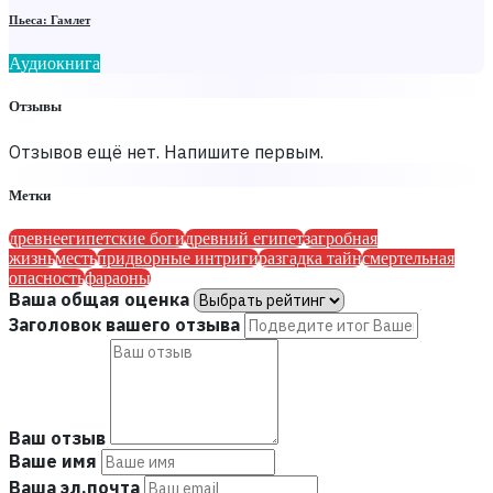
Пьеса: Гамлет
Аудиокнига
Отзывы
Отзывов ещё нет. Напишите первым.
Метки
древнеегипетские боги
древний египет
загробная
жизнь
месть
придворные интриги
разгадка тайн
смертельная
опасность
фараоны
Ваша общая оценка
Заголовок вашего отзыва
Ваш отзыв
Ваше имя
Ваша эл.почта