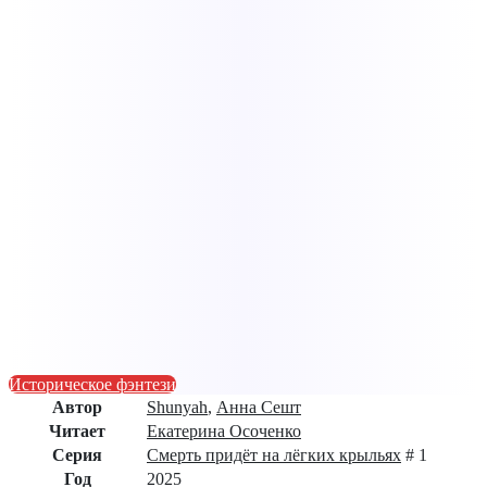
Историческое фэнтези
Автор
Shunyah
,
Анна Сешт
Читает
Екатерина Осоченко
Серия
Смерть придёт на лёгких крыльях
# 1
Год
2025