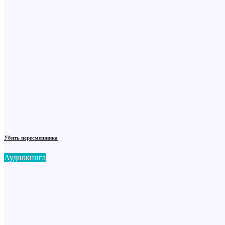
Убить пересмешника
Аудиокнига