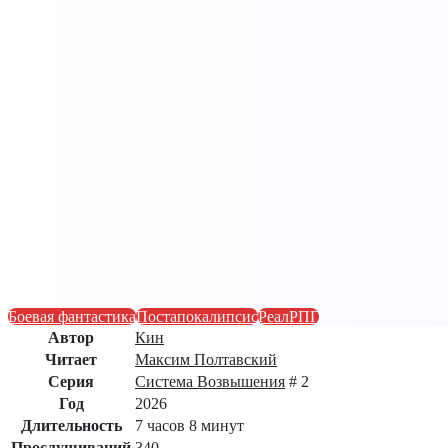
Боевая фантастика
Постапокалипсис
РеалРПГ
Автор
Кин
Читает
Максим Полтавский
Серия
Система Возвышения
# 2
Год
2026
Длительность
7 часов 8 минут
Прослушиваний
340