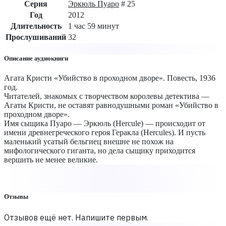
Серия
Эркюль Пуаро
# 25
Год
2012
Длительность
1 час 59 минут
Прослушиваний
32
Описание аудиокниги
Агата Кристи «Убийство в проходном дворе». Повесть, 1936
год.
Читателей, знакомых с творчеством королевы детектива —
Агаты Кристи, не оставят равнодушными роман «Убийство в
проходном дворе».
Имя сыщика Пуаро — Эркюль (Hercule) — происходит от
имени древнегреческого героя Геракла (Hercules). И пусть
маленький усатый бельгиец внешне не похож на
мифологического гиганта, но дела сыщику приходится
вершить не менее великие.
Отзывы
Отзывов ещё нет. Напишите первым.