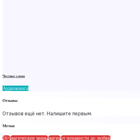
Честное слово
Аудиокнига
Отзывы
Отзывов ещё нет. Напишите первым.
Метки
16+
магические миры
магия
от ненависти до любви