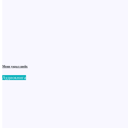
Меня украл шейх
Аудиокнига