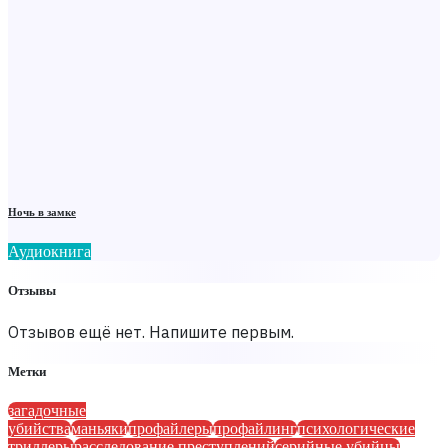
Ночь в замке
Аудиокнига
Отзывы
Отзывов ещё нет. Напишите первым.
Метки
загадочные
убийства
маньяки
профайлеры
профайлинг
психологические
триллеры
расследование преступлений
серийные убийцы