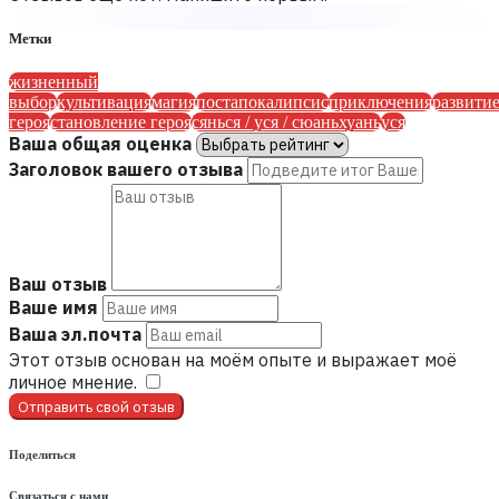
Метки
жизненный
выбор
культивация
магия
постапокалипсис
приключения
развити
героя
становление героя
сянься / уся / сюаньхуань
уся
Ваша общая оценка
Заголовок вашего отзыва
Ваш отзыв
Ваше имя
Ваша эл.почта
Этот отзыв основан на моём опыте и выражает моё
личное мнение.
​
Отправить свой отзыв
Поделиться
Связаться с нами