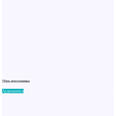
Убить пересмешника
Аудиокнига