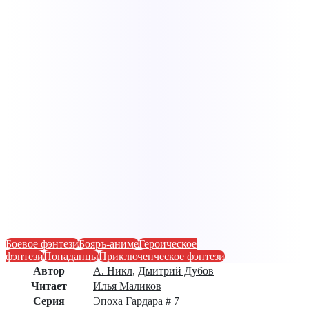
Боевое фэнтези
Бояръ-аниме
Героическое
фэнтези
Попаданцы
Приключенческое фэнтези
Автор
А. Никл
,
Дмитрий Дубов
Читает
Илья Маликов
Серия
Эпоха Гардара
# 7