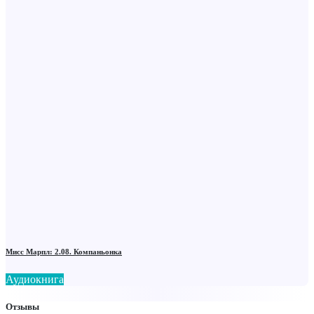
Мисс Марпл: 2.08. Компаньонка
Аудиокнига
Отзывы