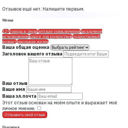
Отзывов ещё нет. Напишите первым.
Метки
12+
города и люди
детские приключения
загадочное
исчезновение
книги для подростков
подростковый
возраст
школьная жизнь
Ваша общая оценка
Заголовок вашего отзыва
Ваш отзыв
Ваше имя
Ваша эл.почта
Этот отзыв основан на моём опыте и выражает моё
личное мнение.
​
Отправить свой отзыв
Поделиться