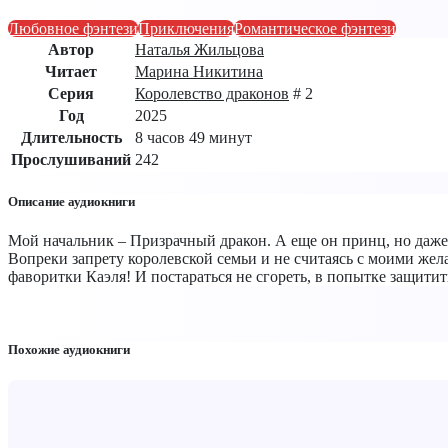
Любовное фэнтези
Приключения
Романтическое фэнтези
Автор
Наталья Жильцова
Читает
Марина Никитина
Серия
Королевство драконов
# 2
Год
2025
Длительность
8 часов 49 минут
Прослушиваний
242
Описание аудиокниги
Мой начальник – Призрачный дракон. А еще он принц, но даже 
Вопреки запрету королевской семьи и не считаясь с моими же
фаворитки Каэля! И постараться не сгореть, в попытке защити
Похожие аудиокниги